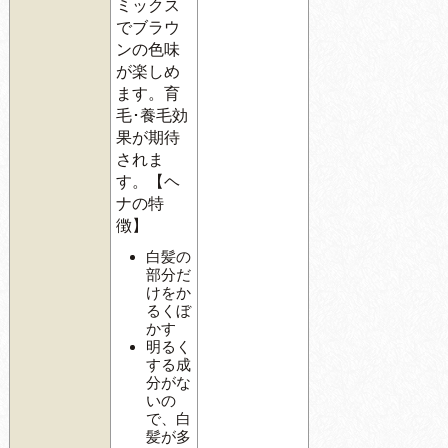
ミックス
でブラウ
ンの色味
が楽しめ
ます。育
毛･養毛効
果が期待
されま
す。【ヘ
ナの特
徴】
白髪の
部分だ
けをか
るくぼ
かす
明るく
する成
分がな
いの
で、白
髪が多