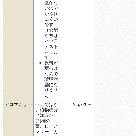
激がな
いので
かぶれ
にくい
です
（心配
な方は
パッチ
テスト
をしま
す）
原料が
葉っぱ
なので
環境汚
染にな
りませ
ん
アロマカラー
ヘナではな
￥5,720～
い植物成分
と漢方ハー
ブ(柿の
葉、ローズ
マリー、カ