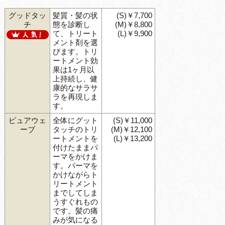
グッドタッ
髪質・髪の状
(S)￥7,700
チ
態を診断し
(M)￥8,800
て、トリート
(L)￥9,900
メント剤を選
びます。トリ
ートメント効
果は1ヶ月以
上持続し、健
康的なサラサ
ラを再現しま
す。
ピュアウェ
全体にグット
(S)￥11,000
ーブ
タッチのトリ
(M)￥12,100
ートメントを
(L)￥13,200
付けたままパ
ーマをかけま
す。パーマを
かけながらト
リートメント
までしてしま
うすぐれもの
です。髪の痛
みが気になる