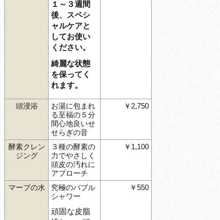
１～３週間
後、スペシ
ャルケアと
してお使い
ください。
綺麗な状態
を保ってく
れます。
頭浸浴
お湯に包まれ
￥2,750
る至福の５分
間心地良いせ
せらぎの音
酵素クレン
３種の酵素の
￥1,100
ジング
力でやさしく
頭皮の汚れに
アプローチ
マーブの水
究極のバブル
￥550
シャワー
頑固な皮脂