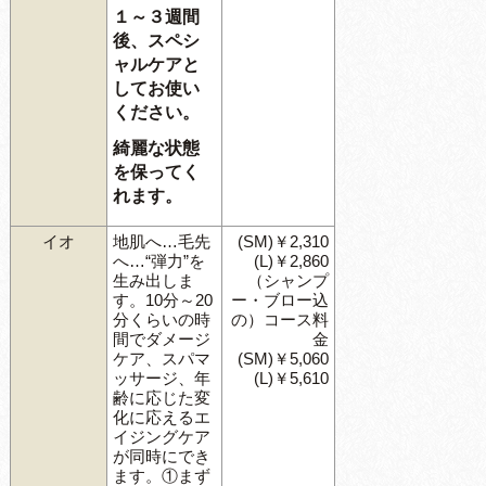
１～３週間
後、スペシ
ャルケアと
してお使い
ください。
綺麗な状態
を保ってく
れます。
イオ
地肌へ…毛先
(SM)￥2,310
へ…“弾力”を
(L)￥2,860
生み出しま
（シャンプ
す。10分～20
ー・ブロー込
分くらいの時
の）コース料
間でダメージ
金
ケア、スパマ
(SM)￥5,060
ッサージ、年
(L)￥5,610
齢に応じた変
化に応えるエ
イジングケア
が同時にでき
ます。①まず