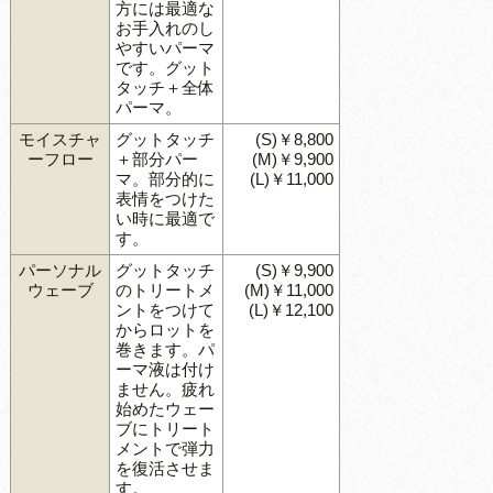
方には最適な
お手入れのし
やすいパーマ
です。グット
タッチ＋全体
パーマ。
モイスチャ
グットタッチ
(S)￥8,800
ーフロー
＋部分パー
(M)￥9,900
マ。部分的に
(L)￥11,000
表情をつけた
い時に最適で
す。
パーソナル
グットタッチ
(S)￥9,900
ウェーブ
のトリートメ
(M)￥11,000
ントをつけて
(L)￥12,100
からロットを
巻きます。パ
ーマ液は付け
ません。疲れ
始めたウェー
ブにトリート
メントで弾力
を復活させま
す。