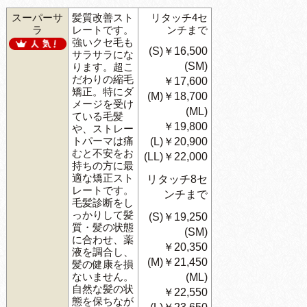
スーパーサ
髪質改善スト
リタッチ4セ
ラ
レートです。
ンチまで
強いクセ毛も
(S)￥16,500
サラサラにな
(SM)
ります。超こ
だわりの縮毛
￥17,600
矯正。特にダ
(M)￥18,700
メージを受け
(ML)
ている毛髪
￥19,800
や、ストレー
トパーマは痛
(L)￥20,900
むと不安をお
(LL)￥22,000
持ちの方に最
適な矯正スト
リタッチ8セ
レートです。
ンチまで
毛髪診断をし
っかりして髪
(S)￥19,250
質・髪の状態
(SM)
に合わせ、薬
￥20,350
液を調合し、
(M)￥21,450
髪の健康を損
ないません。
(ML)
自然な髪の状
￥22,550
態を保ちなが