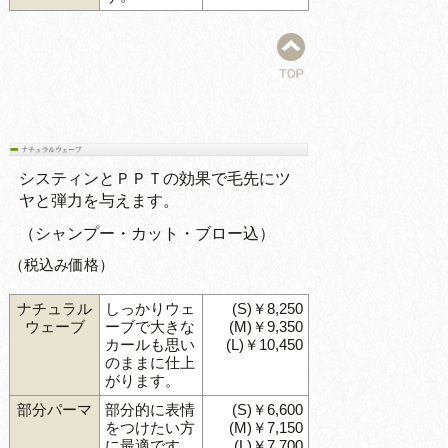
システィンとＰＰＴの効果で毛先にツ
ヤと弾力を与えます。
（シャンプー・カット・ブロー込）
（税込み価格）
ナチュラル
しっかりウェ
(S)￥8,250
ウェーブ
ーブで大きな
(M)￥9,350
カールも思い
(L)￥10,450
のままに仕上
がります。
部分パーマ
部分的に表情
(S)￥6,600
をつけたい方
(M)￥7,150
に最適です。
(L)￥7,700