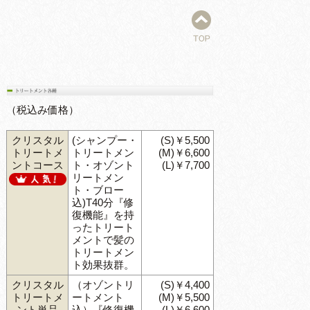
（税込み価格）
クリスタル
(シャンプー・
(S)￥5,500
トリートメ
トリートメン
(M)￥6,600
ントコース
ト・オゾント
(L)￥7,700
リートメン
ト・ブロー
込)T40分『修
復機能』を持
ったトリート
メントで髪の
トリートメン
ト効果抜群。
クリスタル
（オゾントリ
(S)￥4,400
トリートメ
ートメント
(M)￥5,500
ント単品
込）『修復機
(L)￥6,600