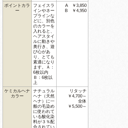
ポイントカラ
フェイスラ
A ￥3,850
ー
インやネー
B ￥4,950
プラインな
どに、別色
のカラーを
入れると、
ヘアスタイ
ルに動きや
奥行き、遊
び心があ
り、とても
素適になり
ます。Ａ：
6枚以内
Ｂ：6枚以
上
ケミカルヘナ
ナチュラル
リタッチ
カラー
ヘナ（天然
￥4,700～
ヘナ）に一
全体
般の毛染め
￥5,500～
に使われて
いる酸化染
料が３％配
合されてい