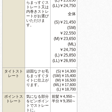
(L)￥23,650
らまっすぐス
(LL)￥24,750
トレート又は
内巻きストレ
全体
ートがお選び
いただけま
(S)￥21,450
す。
(SM)
￥22,550
(M)￥23,650
(ML)
￥24,750
(L)￥25,850
(LL)￥26,950
タイトスト
頑固なクセ毛
(S)￥14,300
レート
もまっすぐタ
(SM)￥15,400
イトに仕上が
(M)￥16,500
ります。
(ML)￥17,600
(L)￥18,700
ポイントス
気になる部分
前髪￥4,950～
トレート
をピンポイン
半分￥9,350～
トでストレー
トに。