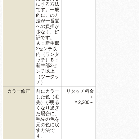
にする方法
です。一般
的にこの方
法が一番髪
への負担が
少なく、好
評です。
Ａ：新生部
2センチ以
内（ワンタ
ッチ）Ｂ：
新生部3セ
ンチ以上
（ツータッ
チ）
カラー修正
前にカラー
リタッチ料金
した色（毛
＋
先）が明る
￥2,200～
くなり過ぎ
た場合に、
毛先の色を
元の色に戻
す方法で
す。