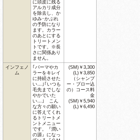
に頭皮に残る
アルカリ成分
を除去し、か
ゆみ･かぶれ
の予防になり
ます。カラー
のあとにする
トリートメン
トです。※長
さに関係あり
ません。
インフェノ
｢パーマやカ
(SM)￥3,300
ム
ラーをキレイ
(L)￥3,850
に持続させた
（シャンプ
い…｣｢いつも
ー・ブロー込
毛先までしな
の）コース料
やかでいた
金
い…｣ こん
(SM)￥5,940
な方々の願い
(L)￥6,490
に答えてくれ
るトリートメ
ントメニュー
です。『潤い
の源』になっ