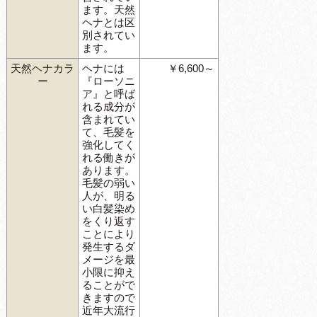
ます。天然
ヘナとは区
別されてい
ます。
天然ヘナカラ
ヘナには
￥6,600～
ー
『ローソニ
ア』と呼ば
れる成分が
含まれてい
て、毛髪を
強化してく
れる働きが
あります。
毛髪の弱い
人が、明る
い白髪染め
をくり返す
ことにより
発生するダ
メージを最
小限に抑え
ることがで
きますので
近年大流行