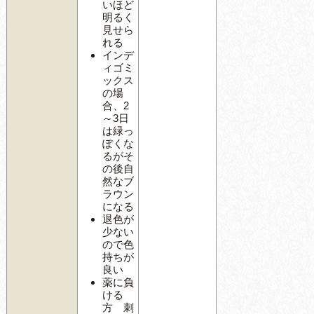
いほど
明るく
見せら
れる
インデ
ィゴミ
ックス
の場
合、2
～3日
は緑っ
ぽくな
るがそ
の後自
然なブ
ラウン
になる
退色が
少ない
ので色
持ちが
良い
薬に負
ける
方 刺