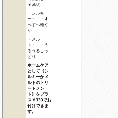
￥600）
・シルキ
ー・・・す
べすべ軽や
か
・メル
ト・・・う
るうるしっ
とり
ホームケア
として《
シ
ルキーかメ
ルトのトリ
ートメン
ト
》
をプラ
ス￥330でお
付けできま
す。