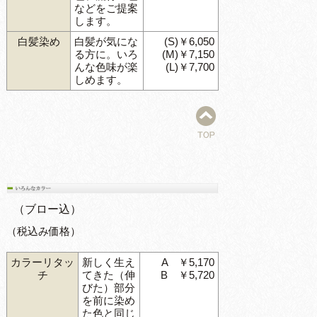
などをご提案
します。
白髪染め
白髪が気にな
(S)￥6,050
る方に。いろ
(M)￥7,150
んな色味が楽
(L)￥7,700
しめます。
（ブロー込）
（税込み価格）
カラーリタッ
新しく生え
A ￥5,170
チ
てきた（伸
B ￥5,720
びた）部分
を前に染め
た色と同じ