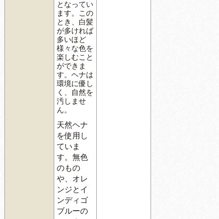
となってい
ます。この
とき、白髪
が多ければ
多いほど
様々な色を
楽しむこと
ができま
す。ヘナは
環境に優し
く、自然を
汚しませ
ん。
天然ヘナ
を使用し
ていま
す。無色
のもの
や、オレ
ンジとイ
ンディゴ
ブルーの