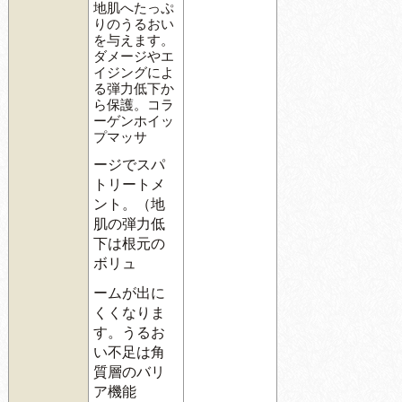
地肌へたっぷ
りのうるおい
を与えます。
ダメージやエ
イジングによ
る弾力低下か
ら保護。コラ
ーゲンホイッ
プマッサ
ージでスパ
トリートメ
ント。（地
肌の弾力低
下は根元の
ボリュ
ームが出に
くくなりま
す。うるお
い不足は角
質層のバリ
ア機能