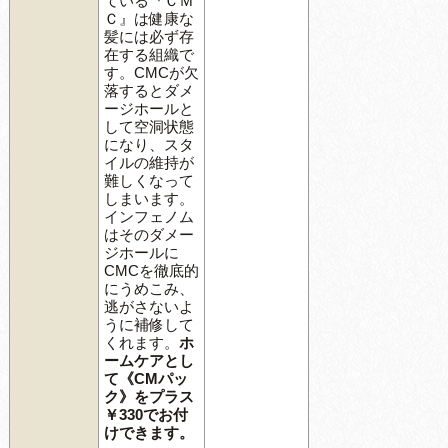
ている『ＣＭ
Ｃ』は健康な
髪には必ず存
在する組織で
す。CMCが欠
落するとダメ
ージホールと
して空洞状態
になり、スタ
イルの維持が
難しくなって
しまいます。
インフェノム
はそのダメー
ジホールに
CMCを徹底的
にうめこみ、
逃がさないよ
うに補修して
くれます。
ホ
ームケアとし
て《CMパッ
ク》
をプラス
￥330でお付
けできます。