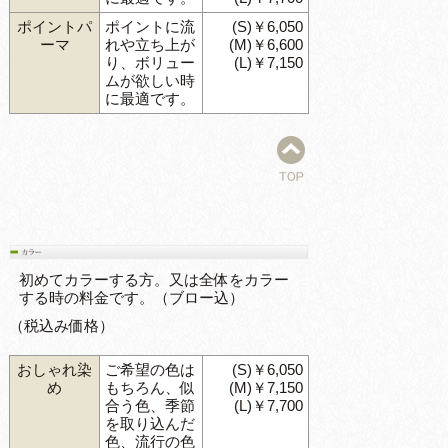
ポイントパ
ポイントに流
(S)￥6,050
ーマ
れや立ち上が
(M)￥6,600
り、ボリュー
(L)￥7,150
ムが欲しい時
に最適です。
初めてカラーする方。又は全体をカラー
する時の料金です。（ブロー込）
（税込み価格）
おしゃれ染
ご希望の色は
(S)￥6,050
め
もちろん、似
(M)￥7,150
合う色、季節
(L)￥7,700
を取り込んだ
色、流行の色