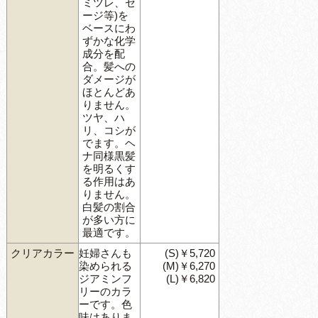
ミツレ、セ
ージ等)を
ベースにわ
ずかな化学
成分を配
合。髪への
ダメージが
ほとんどあ
りません。
ツヤ、ハ
リ、コシが
でます。ヘ
ナ同様黒髪
を明るくす
る作用はあ
りません。
白髪の割合
が多い方に
最適です。
クリアカラー
妊婦さんも
(S)￥5,720
染められる
(M)￥6,270
ジアミンフ
(L)￥6,820
リーのカラ
ーです。色
味はありま