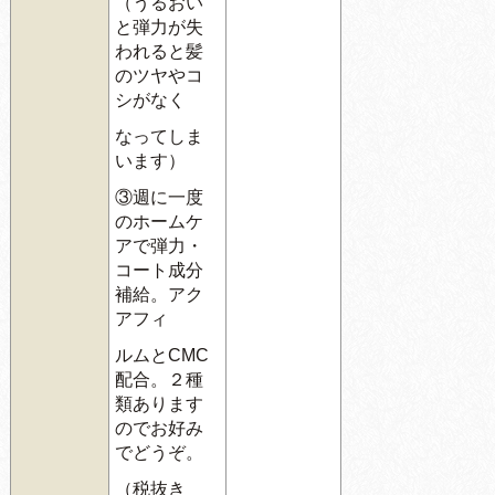
（うるおい
と弾力が失
われると髪
のツヤやコ
シがなく
なってしま
います）
③週に一度
のホームケ
アで弾力・
コート成分
補給。アク
アフィ
ルムとCMC
配合。２種
類あります
のでお好み
でどうぞ。
（税抜き